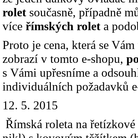
rolet
současně, případně můž
více
římských rolet
a podo
Proto je cena, která se Vám
zobrazí v tomto e-shopu,
p
s Vámi upřesníme a odsouhl
individuálních požadavků 
12. 5. 2015
Římská roleta na řetízkové
nikl) s kovovým těžítkem (b