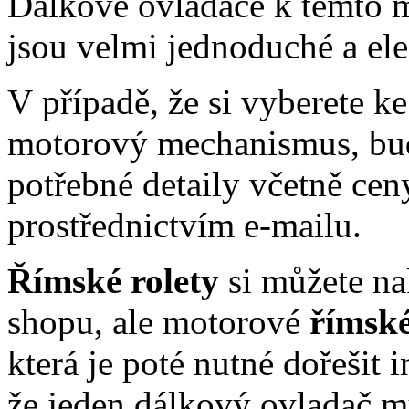
Dálkové ovladače k těmto
jsou velmi jednoduché a ele
V případě, že si vyberete k
motorový mechanismus, bu
potřebné detaily včetně ce
prostřednictvím e-mailu.
Římské rolety
si můžete na
shopu, ale motorové
římské
která je poté nutné dořešit 
že jeden dálkový ovladač m