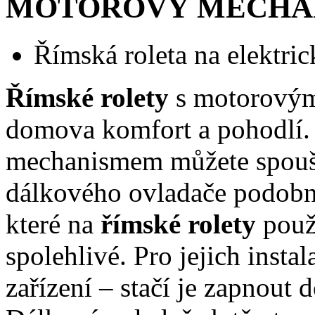
MOTOROVÝ MECHANI
Římská roleta na elektr
Římské rolety
s motorovým
domova komfort a pohodlí
mechanismem můžete spouš
dálkového ovladače podobně,
které na
římské rolety
použí
spolehlivé. Pro jejich insta
zařízení – stačí je zapnout 