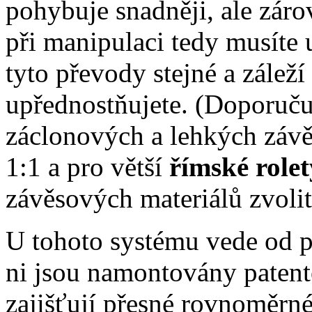
pohybuje snadněji, ale záro
při manipulaci tedy musíte
tyto převody stejné a záleží
upřednostňujete. (Doporuč
záclonových a lehkých závě
1:1 a pro větší
římské rolet
závěsových materiálů zvolit
U tohoto systému vede od p
ni jsou namontovány patento
zajišťují přesné rovnoměrn