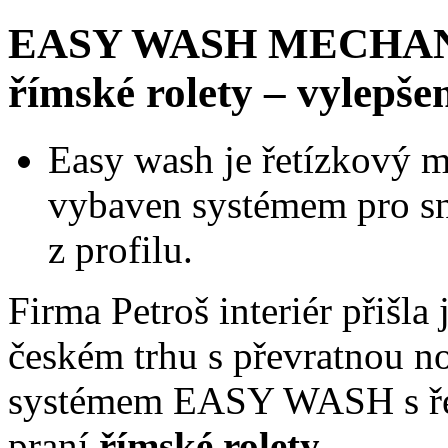
EASY WASH MECHANIS
římské rolety – vylepše
Easy wash je řetízkový m
vybaven systémem pro s
z profilu.
Firma Petroš interiér přišla
českém trhu s převratnou 
systémem EASY WASH s ře
praní
římské rolety
.