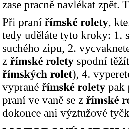
zase pracně navlékat zpět. 
Při praní
římské rolety
, kt
tedy uděláte tyto kroky: 1. 
suchého zipu, 2. vycvaknete
z
římské rolety
spodní těží
římských rolet
), 4. vypere
vyprané
římské rolety
pak 
praní ve vaně se z
římské r
dokonce ani výztužové tyčky