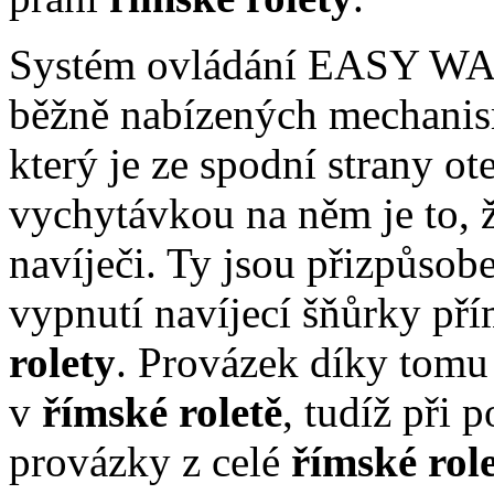
Systém ovládání EASY W
běžně nabízených mechanism
který je ze spodní strany ot
vychytávkou na něm je to, 
navíječi. Ty jsou přizpůso
vypnutí navíjecí šňůrky př
rolety
. Provázek díky tomu 
v
římské roletě
, tudíž při 
provázky z celé
římské rol