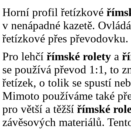
Horní profil řetízkové
říms
v nenápadné kazetě. Ovládá
řetízkové přes převodovku.
Pro lehčí
římské rolety
a
ř
se používá převod 1:1, to z
řetízek, o tolik se spustí ne
Mimoto používáme také přev
pro větší a těžší
římské rol
závěsových materiálů. Tento