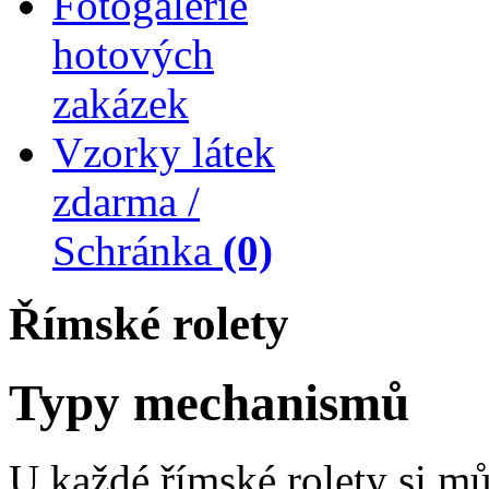
Fotogalerie
hotových
zakázek
Vzorky látek
zdarma /
Schránka
(0)
Římské rolety
Typy mechanismů
U každé římské rolety si m