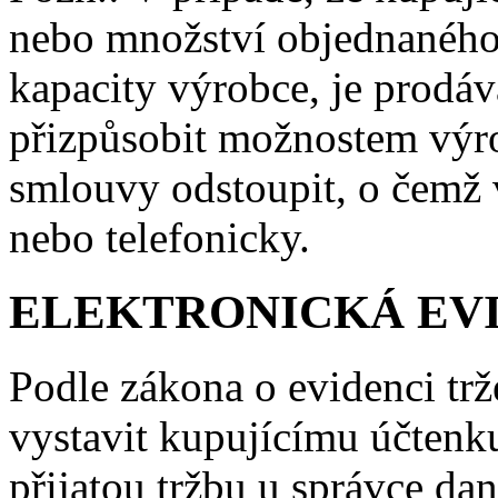
nebo množství objednaného 
kapacity výrobce, je prodá
přizpůsobit možnostem výr
smlouvy odstoupit, o čemž
nebo telefonicky.
ELEKTRONICKÁ EV
Podle zákona o evidenci trž
vystavit kupujícímu účtenk
přijatou tržbu u správce da