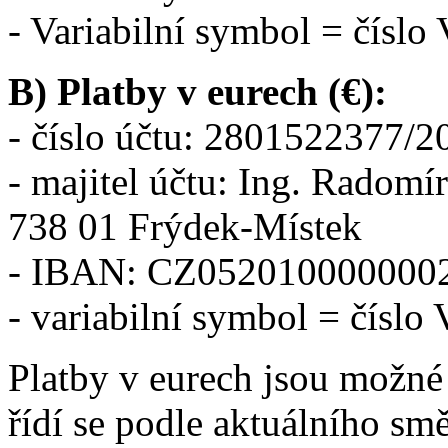
- Variabilní symbol = číslo
B) Platby v eurech (€):
- číslo účtu: 2801522377/2
- majitel účtu: Ing. Radomí
738 01 Frýdek-Místek
- IBAN: CZ05201000000­0
- variabilní symbol = číslo
Platby v eurech jsou možné
řídí se podle aktuálního sm