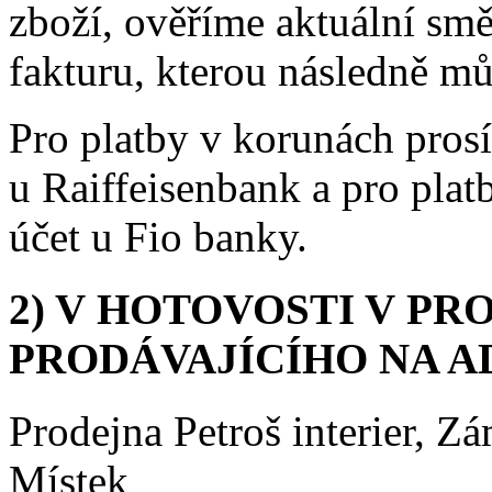
zboží, ověříme aktuální s
fakturu, kterou následně m
Pro platby v korunách pros
u Raiffeisenbank a pro plat
účet u Fio banky.
2) V HOTOVOSTI V P
PRODÁVAJÍCÍHO NA A
Prodejna Petroš interier, Z
Místek