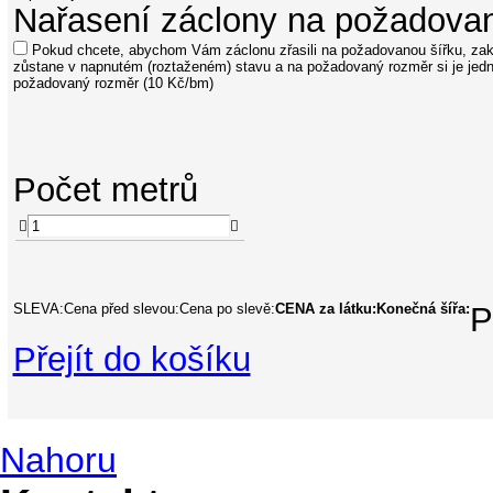
Nařasení záclony na požadova
Pokud chcete, abychom Vám záclonu zřasili na požadovanou šířku, zakl
zůstane v napnutém (roztaženém) stavu a na požadovaný rozměr si je jed
požadovaný rozměr (10 Kč/bm)
Počet
metrů


SLEVA:
Cena před slevou:
Cena po slevě:
CENA za látku:
Konečná šířa:
P
Přejít do košíku
Nahoru