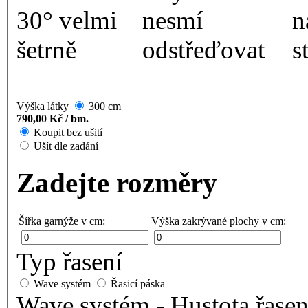
Výška látky
300 cm
790,00 Kč / bm.
Koupit bez ušití
Ušít dle zadání
Zadejte rozměry
Šířka garnýže v cm:
Výška zakrývané plochy v cm:
Typ řasení
Wave systém
Řasicí páska
Wave systém - Hustota řasen