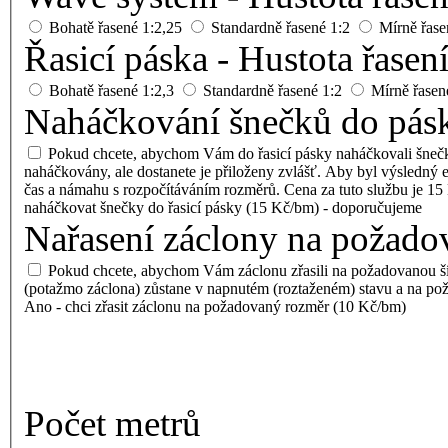
Bohatě řasené
1:2,25
Standardně řasené
1:2
Mírně řase
Řasicí páska - Hustota řasen
Bohatě řasené
1:2,3
Standardně řasené
1:2
Mírně řasen
Naháčkování šnečků do pás
Pokud chcete, abychom Vám do řasicí pásky naháčkovali šnečk
naháčkovány, ale dostanete je přiloženy zvlášť. Aby byl výsledný 
čas a námahu s rozpočítáváním rozměrů. Cena za tuto službu je 15 
naháčkovat šnečky do řasicí pásky (15 Kč/bm) - doporučujeme
Nařasení záclony na požado
Pokud chcete, abychom Vám záclonu zřasili na požadovanou šíř
(potažmo záclona) zůstane v napnutém (roztaženém) stavu a na pož
Ano - chci zřasit záclonu na požadovaný rozměr (10 Kč/bm)
Počet
metrů