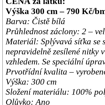
CENA za látku:
Výška 300 cm – 790 Kč/b
Barva: Čistě bílá
Průhlednost záclony: 2 – ve
Materiál: Splývavá síťka se s
nepravidelně zesílené nitky
vzhledem. Se speciální úpra
Prvotřídní kvalita – vyrobe
Výška: 300 cm
Složení materiálu: 100% pol
Olůvko: Ano